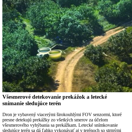
Všesmerové detekovanie prekážok a letecké
snímanie sledujúce terén
Dron je vybavený viacerými širokouhlými FOV senzormi, ktoré
presne detekujú prekážky zo všetkých smerov za účelom
všesmerového vyhýbania sa prekážkam. Letecké snímkovanie
sledujúce terén sa dá ľahko vykonávať aj v terénoch so strmými