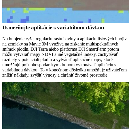
Usmerňujte aplikácie s variabilnou dávkou
Na hnojenie ryže, reguláciu rastu bavlny a aplikáciu listových hnojív
na zemiaky sa Mavic 3M využíva na získanie multispektrálnych
snímok plodín. DJI Terra alebo platforma DJI SmartFarm potom
môžu vytvárať mapy NDVI a iné vegetačné indexy, zachytávať
rozdiely v potenciáli plodín a vytvárať aplikačné mapy, ktoré
umožňujú poľnohospodárskym dronom vykonávať aplikáciu s
variabilnou dávkou. To v konečnom dôsledku umožňuje užívateľom
znížiť náklady, zvýšiť výnosy a chrániť životné prostredie.