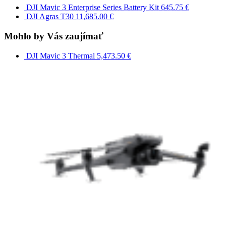
DJI Mavic 3 Enterprise Series Battery Kit
645.75
€
DJI Agras T­30
11,685.00
€
Mohlo by Vás zaujímať
DJI Mavic 3 Thermal
5,473.50
€