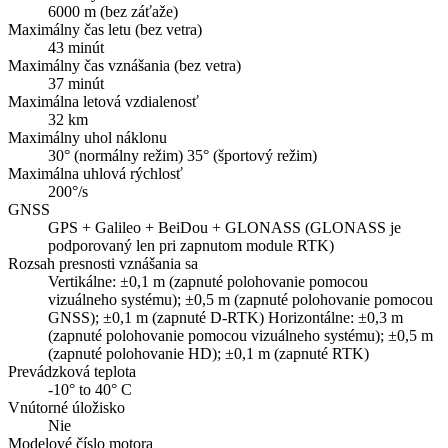
6000 m (bez záťaže)
Maximálny čas letu (bez vetra)
43 minút
Maximálny čas vznášania (bez vetra)
37 minút
Maximálna letová vzdialenosť
32 km
Maximálny uhol náklonu
30° (normálny režim) 35° (športový režim)
Maximálna uhlová rýchlosť
200°/s
GNSS
GPS + Galileo + BeiDou + GLONASS (GLONASS je
podporovaný len pri zapnutom module RTK)
Rozsah presnosti vznášania sa
Vertikálne: ±0,1 m (zapnuté polohovanie pomocou
vizuálneho systému); ±0,5 m (zapnuté polohovanie pomocou
GNSS); ±0,1 m (zapnuté D-RTK) Horizontálne: ±0,3 m
(zapnuté polohovanie pomocou vizuálneho systému); ±0,5 m
(zapnuté polohovanie HD); ±0,1 m (zapnuté RTK)
Prevádzková teplota
-10° to 40° C
Vnútorné úložisko
Nie
Modelové číslo motora