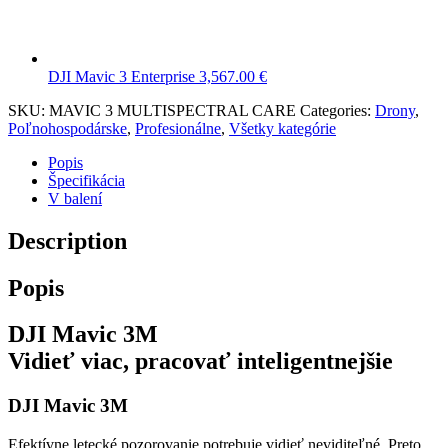
DJI Mavic 3 Enterprise
3,567.00
€
SKU:
MAVIC 3 MULTISPECTRAL CARE
Categories:
Drony
,
Poľnohospodárske
,
Profesionálne
,
Všetky kategórie
Popis
Špecifikácia
V balení
Description
Popis
DJI Mavic 3M
Vidieť viac, pracovať inteligentnejšie
DJI Mavic 3M
Efektívne letecké pozorovanie potrebuje vidieť neviditeľné. Preto