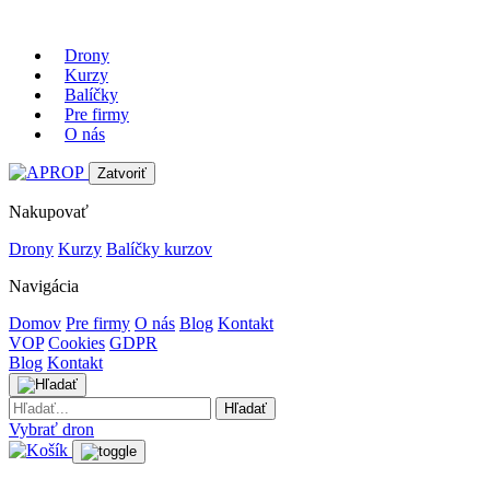
Preskočiť
na
Drony
obsah
Kurzy
Balíčky
Pre firmy
O nás
Zatvoriť
Nakupovať
Drony
Kurzy
Balíčky kurzov
Navigácia
Domov
Pre firmy
O nás
Blog
Kontakt
VOP
Cookies
GDPR
Blog
Kontakt
Vyhľadávať
Hľadať
Vybrať dron