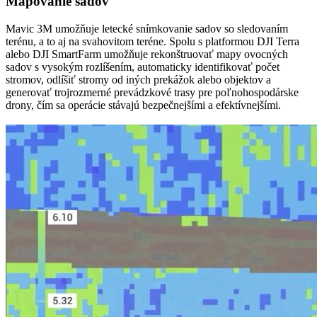
Mapovanie sadov
Mavic 3M umožňuje letecké snímkovanie sadov so sledovaním
terénu, a to aj na svahovitom teréne. Spolu s platformou DJI Terra
alebo DJI SmartFarm umožňuje rekonštruovať mapy ovocných
sadov s vysokým rozlíšením, automaticky identifikovať počet
stromov, odlíšiť stromy od iných prekážok alebo objektov a
generovať trojrozmerné prevádzkové trasy pre poľnohospodárske
drony, čím sa operácie stávajú bezpečnejšími a efektívnejšími.