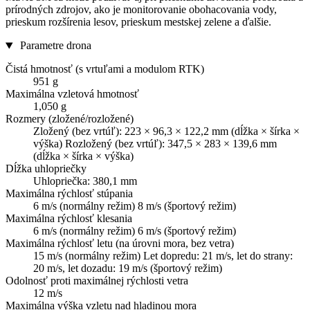
prírodných zdrojov, ako je monitorovanie obohacovania vody,
prieskum rozšírenia lesov, prieskum mestskej zelene a ďalšie.
Parametre drona
Čistá hmotnosť (s vrtuľami a modulom RTK)
951 g
Maximálna vzletová hmotnosť
1,050 g
Rozmery (zložené/rozložené)
Zložený (bez vrtúľ): 223 × 96,3 × 122,2 mm (dĺžka × šírka ×
výška) Rozložený (bez vrtúľ): 347,5 × 283 × 139,6 mm
(dĺžka × šírka × výška)
Dĺžka uhlopriečky
Uhlopriečka: 380,1 mm
Maximálna rýchlosť stúpania
6 m/s (normálny režim) 8 m/s (športový režim)
Maximálna rýchlosť klesania
6 m/s (normálny režim) 6 m/s (športový režim)
Maximálna rýchlosť letu (na úrovni mora, bez vetra)
15 m/s (normálny režim) Let dopredu: 21 m/s, let do strany:
20 m/s, let dozadu: 19 m/s (športový režim)
Odolnosť proti maximálnej rýchlosti vetra
12 m/s
Maximálna výška vzletu nad hladinou mora