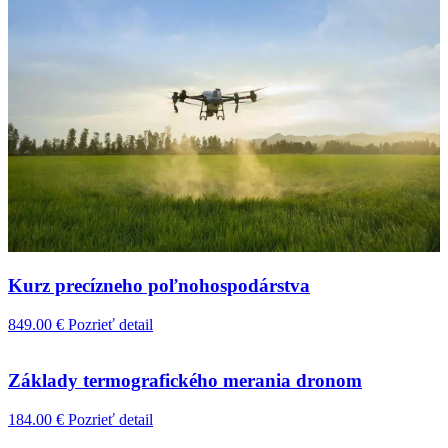
Kurz precízneho poľnohospodárstva
849.00
€
Pozrieť detail
Základy termografického merania dronom
184.00
€
Pozrieť detail