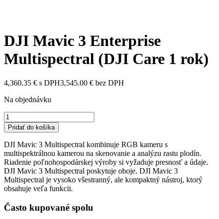
DJI Mavic 3 Enterprise
Multispectral (DJI Care 1 rok)
4,360.35
€
s DPH
3,545.00
€
bez DPH
Na objednávku
DJI
Mavic
Pridať do košíka
3
Enterprise
DJI Mavic 3 Multispectral kombinuje RGB kameru s
Multispectral
multispektrálnou kamerou na skenovanie a analýzu rastu plodín.
(DJI
Riadenie poľnohospodárskej výroby si vyžaduje presnosť a údaje.
Care
DJI Mavic 3 Multispectral poskytuje oboje. DJI Mavic 3
1
Multispectral je vysoko všestranný, ale kompaktný nástroj, ktorý
rok)
obsahuje veľa funkcii.
quantity
Často kupované spolu